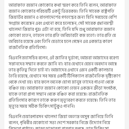
আরাফাত রহমান কোকোর কথা স্মরণ করে তিনি বলেন, আরাফাত
রহমান কোকোর পরিচয়টি একটু ভিন্নরকম। তিনি সাবেক রাষ্ট্রপতি
জিয়াউর রহমান ও বাংলাদেশের গণতন্ত্রের জন্য যিনি সবচেয়ে বেশি
সংগ্রাম করেছেন এবং এখনো করে চলেছেন, সেই সাবেক প্রধানমন্ত্রী
খালেদা জিয়ার পুত্র। এটা না হয়ে, তিনি যদি শুধু আরাফাত রহমান
কোকো হতেন, তাহলে তার প্রতি অবিচারটা কম হতো। তার প্রতি যে
অবিচার হয়েছে এবং তিনি যেভাবে চলে গেছেন এর একমাত্র কারণ
রাজনৈতিক প্রতিহিংসা।
বিএনপি মহাসচিব বলেন, এই জাতির দুর্ভাগ্য, আমরা আমাদের বরেণ্য
সন্তানদের সম্মান করতে জানি না। যার যেখানে যেমন অবদান আছে
তার কৃতিত্ব দিতে চাই না। আমাদের এখানে এমন একটি কালচার
তৈরি হয়েছে, যেখানে সব সময় একটি টিপিক্যাল রাজনৈতিক দৃষ্টিকোণ
থেকে দেখা হয়। যার ফলে অনেক যোগ্য মানুষ তাদের পাওনা থেকে
বঞ্চিত হয়। আরাফাত রহমান কোকো তেমন একজন ক্রীড়া সংগঠক,
যাকে তারা প্রাপ্য সম্মান থেকে বঞ্চিত করা হয়েছে। রাজনৈতিক
প্রতিহিংসার কারণে তাকে করুণ মৃত্যুবরণ করতে হয়েছে। তিনি তার
মৃত্যুর সময় সঠিক চিকিৎসাটুকুও পাননি।
বিএনপি চেয়ারপারসন খালেদা জিয়া অত্যন্ত অসুস্থ জানিয়ে তিনি
বলেন, পৃথিবীর যেকোনো সভ্য দেশে সরকার নিজে উদ্যোগ নিয়ে
বিদেশে পাঠাত। কারণ ডাক্তাররা বারবার বলছে, তার চিকিৎসা