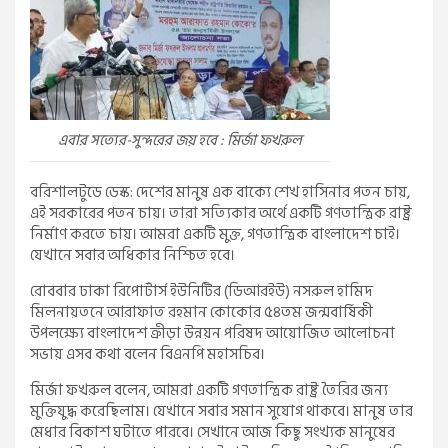
এবার সত্যের-সুন্দরের জয় হবে : মির্জা ফখরুল
বরিশালটুডে ডেস্ক: দেশের মানুষ এক বাক্যে শেখ হাসিনার পতন চায়,
এই সরকারের পতন চায়। তারা সত্যিকার অর্থে একটি গণতান্ত্রিক রাষ্ট্র
নির্মাণ করতে চায়। আমরা একটি মুক্ত, গণতান্ত্রিক বাংলাদেশ চাই।
যেখানে সবার অধিকার নিশ্চিত হবে।
রোববার ঢাকা রিপোর্টার্স ইউনিটির (ডিআরইউ) নসরুল হামিদ
মিলনায়তনে আরাফাত রহমান কোকোর ৫৪তম জন্মবার্ষিকী
উপলক্ষ্যে বাংলাদেশ ক্রীড়া উন্নয়ন পরিষদ আয়োজিত আলোচনা
সভায় এসব কথা বলেন বিএনপি মহাসচিব।
মির্জা ফখরুল বলেন, আমরা একটি গণতান্ত্রিক রাষ্ট্র তৈরির জন্য
মুক্তিযুদ্ধ করেছিলাম। যেখানে সবার সমান সুযোগ থাকবে। মানুষ তার
মেধার বিকাশ ঘটাতে পারবে। সেখানে আজ কিছু সংখ্যক মানুষের