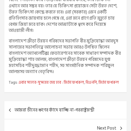
এখানে আর সম্ভব নয়। তার যে চিকিৎসা প্রয়োজন সেটা উন্নত দেশে,
উন্নত চিকিৎসা কেন্দ্রে করতে হবে। এরা (সরকার) এমন একটি
প্রতিহিংসার জায়গায় চলে গেছে যে, এরা মনে প্রাণে প্রতি মুহূর্তে চায়
বেগম জিয়া মরে যাক। দেশের আত্মাটাকে ধ্বংস করে দিয়েছে
আওয়ামী লীগ।
বাংলাদেশ ক্রীড়া উন্নয়ন পরিষদের সভাপতি বীর মুক্তিযোদ্ধা আবদুস
সালামের সভাপতিত্বে আলোচনা সভায় আরও উপস্থিত ছিলেন
বাংলাদেশ অ্যাথলেটিক্স ফেডারেশনের সাবেক সাধারণ সম্পাদক বীর
মুক্তিযোদ্ধা শাহ আলম, বাংলাদেশ ক্রীড়া উন্নয়ন পরিষদের যুগ্ম
মহাসচিব শহীদুজ্জামান শহীদ, সহ সাংগঠনিক সম্পাদক শরিফুল
আলমসহ অন্যান নেতৃবিন্দ।
Tags:
এবার সত্যের-সুন্দরের জয় হবে : মির্জা ফখরুল
,
বিএনপি
,
মির্জা ফখরুল
Post
আমরা চীনের ঋণের ফাঁদে যাচ্ছি না-পররাষ্ট্রমন্ত্রী
navigation
Next Post