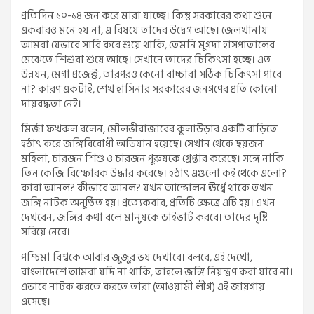
প্রতিদিন ১০-১৪ জন করে মারা যাচ্ছে। কিন্তু সরকারের কথা শুনে
একবারও মনে হয় না, এ বিষয়ে তাদের উদ্বেগ আছে। জেলখানায়
আমরা যেভাবে সারি করে শুয়ে থাকি, তেমনি মুগদা হাসপাতালের
মেঝেতে শিশুরা শুয়ে আছে। সেখানে তাদের চিকিৎসা হচ্ছে। এত
উন্নয়ন, মেগা প্রজেক্ট, তারপরও কেনো বাচ্চারা সঠিক চিকিৎসা পাবে
না? কারণ একটাই, শেখ হাসিনার সরকারের জনগণের প্রতি কোনো
দায়বদ্ধতা নেই।
মির্জা ফখরুল বলেন, মৌলভীবাজারের কুলাউড়ার একটি বাড়িতে
হঠাৎ করে জঙ্গিবিরোধী অভিযান হয়েছে। সেখান থেকে ছয়জন
মহিলা, চারজন শিশু ও চারজন পুরুষকে গ্রেপ্তার করেছে। সঙ্গে নাকি
তিন কেজি বিস্ফোরক উদ্ধার করেছে। হঠাৎ এগুলো কই থেকে এলো?
কারা আনল? কীভাবে আনল? যখন আন্দোলন ঊর্ধ্বে থাকে তখন
জঙ্গি নাটক অনুষ্ঠিত হয়। প্রত্যেকবার, প্রতিটি ক্ষেত্রে এটি হয়। এখন
দেখবেন, জঙ্গির কথা বলে মানুষকে ডাইভার্ট করবে। তাদের দৃষ্টি
সরিয়ে নেবে।
পশ্চিমা বিশ্বকে আবার জুজুর ভয় দেখাবে। বলবে, এই দেখো,
বাংলাদেশে আমরা যদি না থাকি, তাহলে জঙ্গি নিয়ন্ত্রণ করা যাবে না।
এভাবে নাটক করতে করতে তারা (আওয়ামী লীগ) এই জায়গায়
এসেছে।