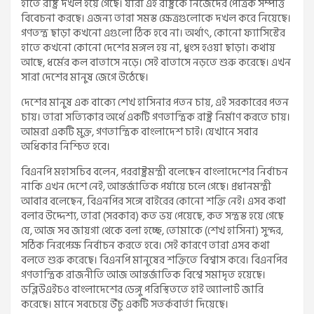
হাতে রাষ্ট্র দখল হয়ে গেছে। যারা এই রাষ্ট্রকে নিজেদের পৈত্রিক সম্পত্তি
বিবেচনা করছে। এজন্য তারা সমস্ত ক্ষেত্রগুলোকে দখল করে নিয়েছে।
গণতন্ত্র ছাড়া কখনো এগুলো ঠিক হবে না। অর্থাৎ, কোনো ফ্যাসিস্টের
হাতে কখনো কোনো দেশের মঙ্গল হয় না, ধ্বংস হওয়া ছাড়া। কথায়
আছে, ধর্মের কল বাতাসে নড়ে। সেই বাতাসে নড়তে শুরু করেছে। এখন
সারা দেশের মানুষ জেগে উঠেছে।
দেশের মানুষ এক বাক্যে শেখ হাসিনার পতন চায়, এই সরকারের পতন
চায়। তারা সত্যিকার অর্থে একটি গণতান্ত্রিক রাষ্ট্র নির্মাণ করতে চায়।
আমরা একটি মুক্ত, গণতান্ত্রিক বাংলাদেশ চাই। যেখানে সবার
অধিকার নিশ্চিত হবে।
বিএনপি মহাসচিব বলেন, পররাষ্ট্রমন্ত্রী বলেছেন বাংলাদেশের নির্বাচন
নাকি এখন দেশে নেই, আন্তর্জাতিক পর্যায়ে চলে গেছে। প্রধানমন্ত্রী
আবার বলেছেন, বিএনপির সঙ্গে বাইরের কোনো শক্তি নেই। এসব কথা
বলার উদ্দেশ্য, তারা (সরকার) কত ভয় পেয়েছে, কত সন্ত্রস্ত হয়ে গেছে
যে, আজ সব জায়গা থেকে বলা হচ্ছে, তোমাকে (শেখ হাসিনা) সুন্দর,
সঠিক নিরপেক্ষ নির্বাচন করতে হবে। সেই কারণে তারা এসব কথা
বলতে শুরু করেছে। বিএনপি মানুষের শক্তিতে বিশ্বাস করে। বিএনপির
গণতান্ত্রিক রাজনীতি আজ আন্তর্জাতিক বিশ্বে সমাদৃত হয়েছে।
ডব্লিউএইচও বাংলাদেশের ডেঙ্গু পরিস্থিততে হাই অ্যালার্ট জারি
করেছে। মানে সবচেয়ে উঁচু একটি সতর্কবার্তা দিয়েছে।