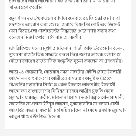
প্রতিবাদের আগে আলোচনা করার আহবান জানান, আমরা তা
সাদরে গ্রহণ করেছি।
জুলাই সনদ ও উচ্চকক্ষের ব্যাপারে জনরায়ের প্রতি শ্রদ্ধা ও মান্যতা
প্রদর্শনের আহবান করা হয়েছে। জবাবে বিএনপির নোট অব ডিসেন্ট
দেয়া বিষয়গুলো পার্লামেন্টের সিদ্ধান্তের ওপরে ন্যাস্ত করার কথা
বলেছেন মির্জা ফখরুল ইসলাম আলমগীর।
প্রেসব্রিফিংয়ে দলের মুখপাত্র মাওলানা গাজী আতাউর রহমান বলেন,
পুরোনো রাজনৈতিক সংস্কৃতি বদলে দিয়ে জনাব তারেক রহমান যে
সৌজন্যবোধের রাজনৈতিক সংস্কৃতির সূচনা করলেন তা প্রশংসনীয়।
আজ ১৬ ফেব্রুয়ারি, সোমবার সন্ধ্যা সাতটায় বেইলি রোডে ইসলামী
আন্দোলন বাংলাদেশের আমীরের বাসভবনে অনুষ্ঠিত বৈঠকে
বিএনপির মহাসচিব মির্জা ফখরুল ইসলাম আলমগীর, ইসলামী
আন্দোলন বাংলাদেশের সিনিয়র নায়েবে আমীর মুফতি সৈয়দ
মুহাম্মাদ ফয়জুল করীম, মাওলানা মোসাদ্দেক বিল্লাহ আল মাদানী,
মহাসচিব মাওলানা ইউনুস আহমদ, যুগ্মমহাসচিব মাওলানা গাজী
আতাউর রহমান, সহকারী মহাসচিব মাওলানা সৈয়দ এসহাক মুহাম্মাদ
আবুল খায়ের উপস্থিত ছিলেন৷