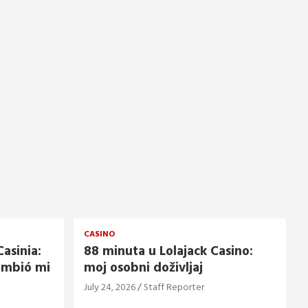
CASINO
asinia:
88 minuta u Lolajack Casino:
ambió mi
moj osobni doživljaj
July 24, 2026
Staff Reporter