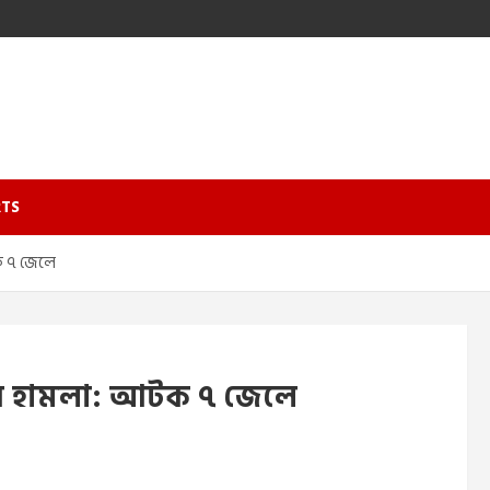
TS
ক ৭ জেলে
পর হামলা: আটক ৭ জেলে