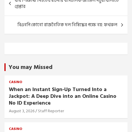
ববি শিক্ষার্থী নিহতের ঘটনায় বাসচালক জামিল পটুয়াখালীতে
navigation
গ্রেপ্তার
বিএনপি কোনো রাজনৈতিক দল নিষিদ্ধের পক্ষে নয়: ফখরুল
You may Missed
CASINO
When an Instant Sign‑Up Turned Into a
Jackpot: A Deep Dive into an Online Casino
No ID Experience
August 3, 2026
Staff Reporter
CASINO