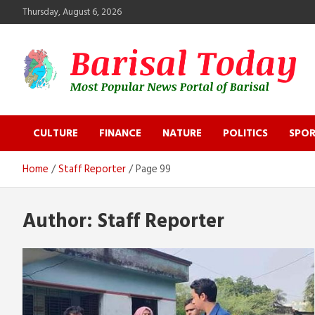
Skip
Thursday, August 6, 2026
to
content
Barisal Today
The Most Popular News Portal in Barisal
CULTURE
FINANCE
NATURE
POLITICS
SPOR
Home
Staff Reporter
Page 99
Author:
Staff Reporter