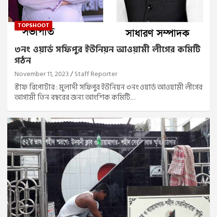
TOPSHOOT
৩নং ওয়ার্ড সফিপুর ইউনিয়ন আওয়ামী লীগের কমিটি
গঠন
November 11, 2023
Staff Reporter
স্টাফ রিপোর্টার : মুলাদী সফিপুর ইউনিয়ন ৩নং ওয়ার্ড আওয়ামী লীগের
আগামী তিন বছরের জন্য আংশিক কমিটি…