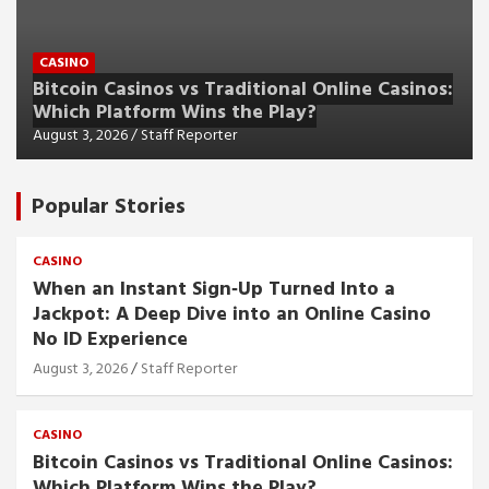
CASINO
Bitcoin Casinos vs Traditional Online Casinos:
Which Platform Wins the Play?
August 3, 2026
Staff Reporter
Popular Stories
CASINO
When an Instant Sign‑Up Turned Into a
Jackpot: A Deep Dive into an Online Casino
No ID Experience
August 3, 2026
Staff Reporter
CASINO
Bitcoin Casinos vs Traditional Online Casinos:
Which Platform Wins the Play?