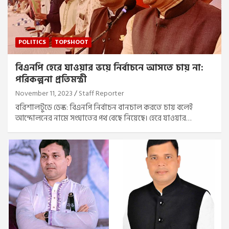
POLITICS
TOPSHOOT
বিএনপি হেরে যাওয়ার ভয়ে নির্বাচনে আসতে চায় না:
পরিকল্পনা প্রতিমন্ত্রী
November 11, 2023
Staff Reporter
বরিশালটুডে ডেস্ক: বিএনপি নির্বাচন বানচাল করতে চায় বলেই
আন্দোলনের নামে সংঘাতের পথ বেছে নিয়েছে। হেরে যাওয়ার…