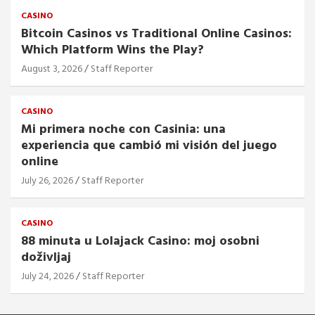
CASINO
Bitcoin Casinos vs Traditional Online Casinos:
Which Platform Wins the Play?
August 3, 2026
Staff Reporter
CASINO
Mi primera noche con Casinia: una
experiencia que cambió mi visión del juego
online
July 26, 2026
Staff Reporter
CASINO
88 minuta u Lolajack Casino: moj osobni
doživljaj
July 24, 2026
Staff Reporter