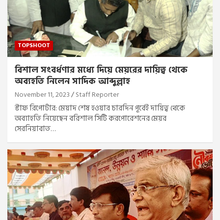
TOPSHOOT
বিশাল সংবর্ধণার মধ্যে দিয়ে মেয়রের দায়িত্ব থেকে
অব্যহতি নিলেন সাদিক আব্দুল্লাহ
November 11, 2023
Staff Reporter
স্টাফ রিপোর্টার: মেয়াদ শেষ হওয়ার চারদিন পূর্বেই দায়িত্ব থেকে
অব্যাহতি নিয়েছেন বরিশাল সিটি করপোরেশনের মেয়র
সেরনিয়াবাত…