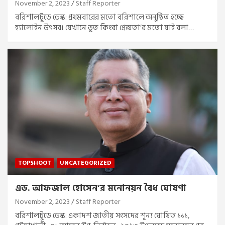
November 2, 2023
Staff Reporter
বরিশালটুডে ডেস্ক: প্রথমবারের মতো বরিশালে অনুষ্ঠিত হচ্ছে
হ্যালোইন উৎসব। যেখানে ভূত কিংবা প্রেত্মতা’র মতো যাই বলা…
TOPSHOOT
UNCATEGORIZED
এড. আফজাল হোসেন’র মনোনয়ন বৈধ ঘোষণা
November 2, 2023
Staff Reporter
বরিশালটুডে ডেস্ক: একাদশ জাতীয় সংসদের শূন্য ঘোষিত ১১১,