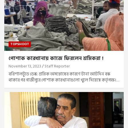
TOPSHOOT
পোশাক কারখানায় কাজে ফিরলেন শ্রমিকরা !
November 13, 2023
Staff Reporter
বরিশালটুডে ডেস্ক: শ্রমিক অসন্তোষের কারণে টানা আটদিন বন্ধ
থাকার পর গাজীপুরে পোশাক কারখানাগুলো খুলে দিয়েছে কর্তৃপক্ষ।…