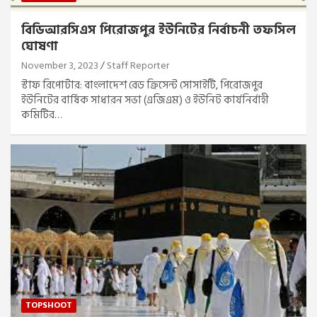
বিডিআরসিএস পিরোজপুর ইউনিটের নির্বাচনী তফসিল
ঘোষণা
November 3, 2023
Staff Reporter
স্টাফ রিপোর্টার: বাংলাদেশ রেড ক্রিসেন্ট সোসাইটি, পিরোজপুর
ইউনিটের বার্ষিক সাধারন সভা (এজিএম) ও ইউনিট কার্যনির্বাহী
কমিটির…
TOPSHOOT