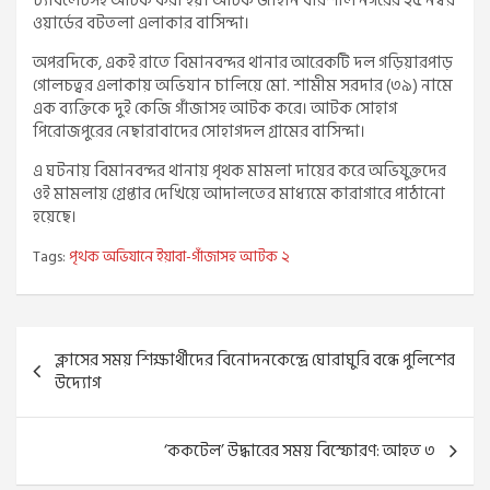
ট্যাবলেটসহ আটক করা হয়। আটক জাহান বরিশাল নগরের ২৫ নম্বর
ওয়ার্ডের বটতলা এলাকার বাসিন্দা।
অপরদিকে, একই রাতে বিমানবন্দর থানার আরেকটি দল গড়িয়ারপাড়
গোলচত্বর এলাকায় অভিযান চালিয়ে মো. শামীম সরদার (৩৯) নামে
এক ব্যক্তিকে দুই কেজি গাঁজাসহ আটক করে। আটক সোহাগ
পিরোজপুরের নেছারাবাদের সোহাগদল গ্রামের বাসিন্দা।
এ ঘটনায় বিমানবন্দর থানায় পৃথক মামলা দায়ের করে অভিযুক্তদের
ওই মামলায় গ্রেপ্তার দেখিয়ে আদালতের মাধ্যমে কারাগারে পাঠানো
হয়েছে।
Tags:
পৃথক অভিযানে ইয়াবা-গাঁজাসহ আটক ২
Post
ক্লাসের সময় শিক্ষার্থীদের বিনোদনকেন্দ্রে ঘোরাঘুরি বন্ধে পুলিশের
navigation
উদ্যোগ
‘ককটেল’ উদ্ধারের সময় বিস্ফোরণ: আহত ৩